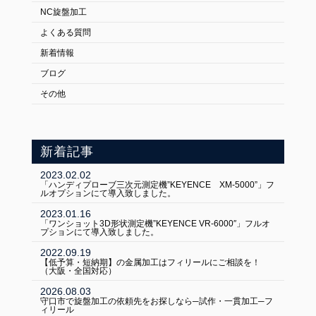
NC旋盤加工
よくある質問
新着情報
ブログ
その他
新着記事
2023.02.02
「ハンディプローブ三次元測定機”KEYENCE XM-5000”」フ
ルオプションにて導入致しました。
2023.01.16
「ワンショット3D形状測定機”KEYENCE VR-6000″」フルオ
プションにて導入致しました。
2022.09.19
【低予算・短納期】の金属加工はフィリールにご相談を！
（大阪・全国対応）
2026.08.03
守口市で旋盤加工の依頼先をお探しなら─試作・一貫加工─フ
ィリール