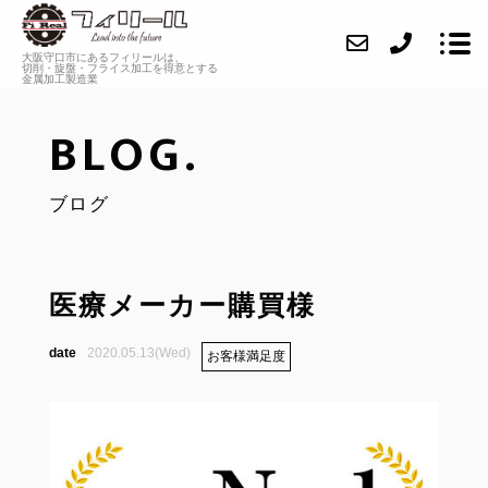
大阪守口市にあるフィリールは、
切削・旋盤・フライス加工を
得意とする
金属加工製造業
BLOG.
ABOUT
ブログ
SERVICE
CASE
INFORMATION
医療メーカー購買様
FAQ
2020.05.13(Wed)
お客様満足度
BLOG
CONTACT
RECRUIT