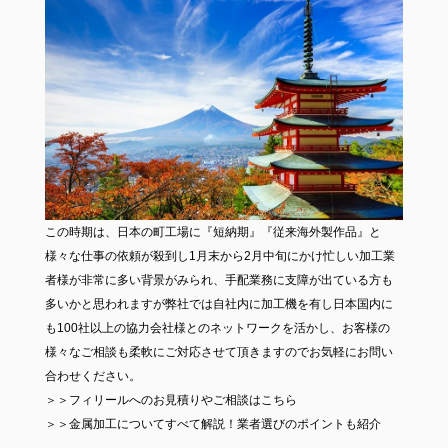
この時期は、日本の町工場に『短納期』『従来海外製作品』と
様々な仕事の依頼が殺到し1月末から2月中旬にかけ忙しい加工業
者様が非常に多い背景がみられ、手配業務に支障が出ている方も
多いかと思われますが弊社では自社内に加工機を有し日本国内に
も100社以上の協力会社様とのネットワークを活かし、お客様の
様々なご相談も柔軟にご対応させて頂きますのでお気軽にお問い
合わせください。
＞＞
フィリールへのお見積りやご相談はこちら
＞＞
金属加工についてすべて解説！業者選びのポイントも紹介