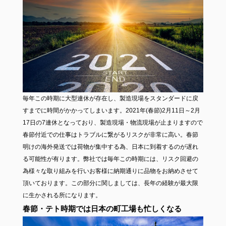
毎年この時期に大型連休が存在し、製造現場をスタンダードに戻
すまでに時間がかかってしまいます。2021年(春節)2月11日～2月
17日の7連休となっており、製造現場・物流現場が止まりますので
春節付近での仕事はトラブルに繋がるリスクが非常に高い。春節
明けの海外発送では荷物が集中する為、日本に到着するのが遅れ
る可能性が有ります。弊社では毎年この時期には、リスク回避の
為様々な取り組みを行いお客様に納期通りに品物をお納めさせて
頂いております。この部分に関しましては、長年の経験が最大限
に生かされる所になります。
春節・テト時期では日本の町工場も忙しくなる