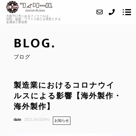
大阪守口市にあるフィリールは、
切削・旋盤・フライス加工を
得意とする
金属加工製造業
BLOG.
ABOUT
ブログ
SERVICE
CASE
INFORMATION
製造業におけるコロナウイ
ルスによる影響【海外製作・
FAQ
海外製作】
BLOG
2021.04.02(Fri)
お知らせ
CONTACT
RECRUIT