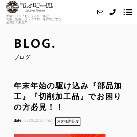
大阪守口市にあるフィリールは、
切削・旋盤・フライス加工を
得意とする
金属加工製造業
BLOG.
ABOUT
ブログ
SERVICE
CASE
INFORMATION
年末年始の駆け込み『部品加
工』『切削加工品』でお困り
FAQ
の方必見！！
BLOG
2020.12.10(Thu)
お客様満足度
CONTACT
RECRUIT