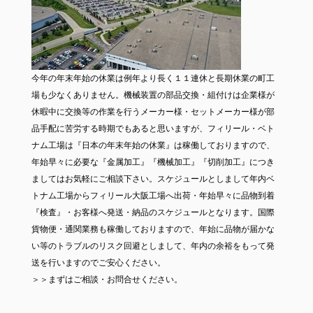
今年の年末年始の休業は例年より長く１１連休と長期休業の町工
場も少なくありません。機械装置の部品交換・組付けは企業様が
休暇中に交換等の作業を行うメーカー様・セットメーカー様が部
品手配に苦労する時期でもあると思いますが、フィリール・ベト
ナム工場は『日本の年末年始の休業』は稼働しておりますので、
年始早々に必要な『金属加工』『機械加工』『切削加工』につき
ましてはお気軽にご相談下さい。スケジュールとしまして年内ベ
トナム工場からフィリール大阪工場へ出荷・年始早々に品物到着
『検査』・お客様へ発送・納品のスケジュールとなります。国際
貨物便・通関業務も稼働しておりますので、年始に品物が届かな
い等のトラブルのリスク回避としまして、年内の余裕をもって発
送を行いますのでご安心ください。
＞＞
まずはご相談・お問合せください。