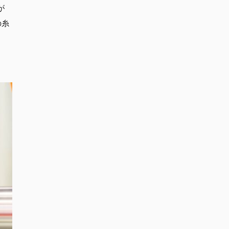
が
の糸
。