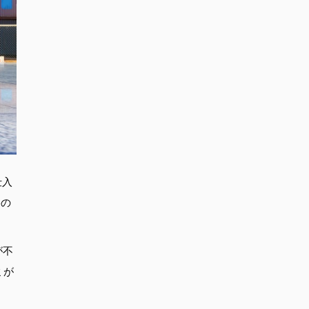
仕入
格の
が不
ミが