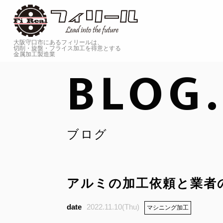
大阪守口市にあるフィリールは、
切削・旋盤・フライス加工を
得意とする
金属加工製造業
BLOG.
ブログ
アルミの加工依頼と業者
2022.11.10(Thu)
マシニング加工