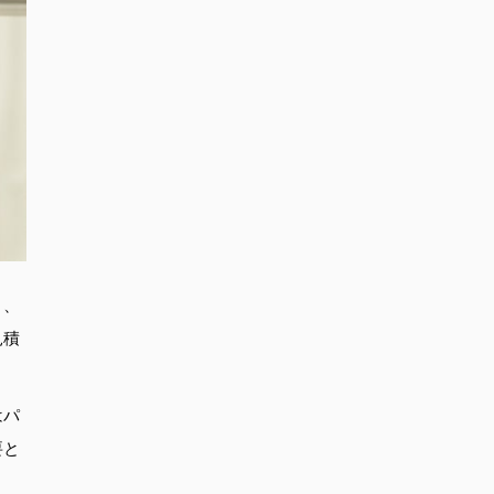
と、
見積
はパ
要と