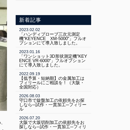
新着記事
2023.02.02
「ハンディプローブ三次元測定
機”KEYENCE XM-5000”」フルオ
プションにて導入致しました。
2023.01.16
「ワンショット3D形状測定機”KEY
ENCE VR-6000″」フルオプション
にて導入致しました。
2022.09.19
【低予算・短納期】の金属加工は
フィリールにご相談を！（大阪・
全国対応）
2026.08.03
守口市で旋盤加工の依頼先をお探
しなら─試作・一貫加工─フィリー
ル
2026.07.20
め、
大阪で大坂切削加工の依頼先をお
探しなら─試作・一貫加工─フィリ