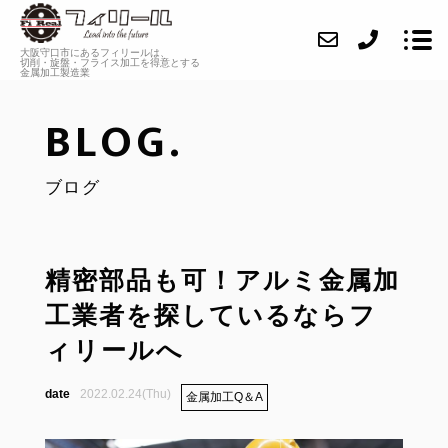
大阪守口市にあるフィリールは、
切削・旋盤・フライス加工を
得意とする
金属加工製造業
BLOG.
ABOUT
ブログ
SERVICE
CASE
INFORMATION
精密部品も可！アルミ金属加
工業者を探しているならフ
FAQ
ィリールへ
BLOG
2022.02.24(Thu)
金属加工Q＆A
CONTACT
RECRUIT