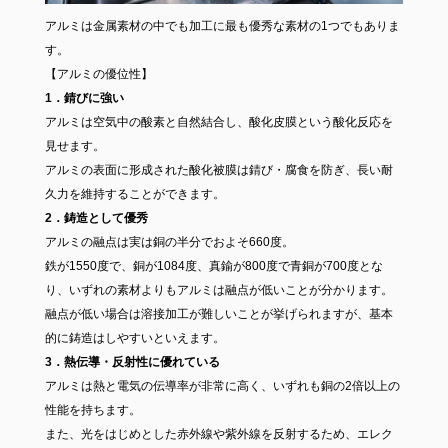
アルミは金属素材の中でも加工に最も優秀な素材の1つでもありま
す。
【アルミの優位性】
1．錆びに強い
アルミは空気中の酸素と自然結合し、酸化皮膜という酸化反応を
見せます。
アルミの表面に形成された酸化被膜は錆び・腐食を防ぎ、長い耐
久力を維持することができます。
2．鋳造として優秀
アルミの融点は実は銅の半分でおよそ660度。
鉄が1550度で、銅が1084度、真鍮が800度で青銅が700度とな
り、いずれの素材よりもアルミは融点が低いことが分かります。
融点が低い場合は溶接加工が難しいことが挙げられますが、基本
的に鋳造はしやすいといえます。
3．熱伝導・反射性に優れている
アルミは熱と電気の伝導率が非常に高く、いずれも銅の2倍以上の
性能を持ちます。
また、光をはじめとした赤外線や紫外線を反射するため、エレク