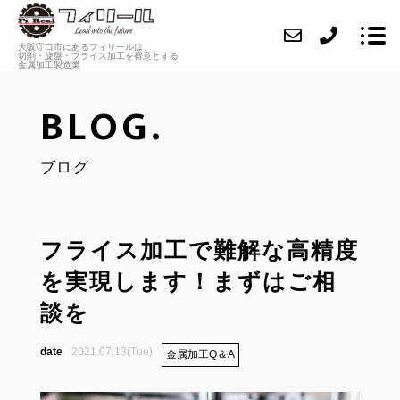
大阪守口市にあるフィリールは、
切削・旋盤・フライス加工を
得意とする
金属加工製造業
BLOG.
ABOUT
ブログ
SERVICE
CASE
INFORMATION
フライス加工で難解な高精度
を実現します！まずはご相
FAQ
談を
BLOG
2021.07.13(Tue)
金属加工Q＆A
CONTACT
RECRUIT