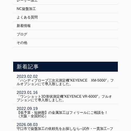
レーザー加工
NC旋盤加工
FOLLOW US:
よくある質問
新着情報
ブログ
その他
新着記事
2023.02.02
「ハンディプローブ三次元測定機”KEYENCE XM-5000”」フ
ルオプションにて導入致しました。
2023.01.16
「ワンショット3D形状測定機”KEYENCE VR-6000″」フルオ
プションにて導入致しました。
2022.09.19
【低予算・短納期】の金属加工はフィリールにご相談を！
（大阪・全国対応）
2026.08.03
守口市で旋盤加工の依頼先をお探しなら─試作・一貫加工─フ