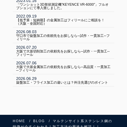
2023.01.16
「ワンショット3D形状測定機”KEYENCE VR-6000″」フルオ
プションにて導入致しました。
2022.09.19
【低予算・短納期】の金属加工はフィリールにご相談を！
（大阪・全国対応）
2026.08.03
守口市で旋盤加工の依頼先をお探しなら─試作・一貫加工─フ
ィリール
2026.07.20
大阪で大坂切削加工の依頼先をお探しなら─試作・一貫加工─
フィリール
2026.07.06
大阪で大坂金属加工の依頼先をお探しなら─高品質・一貫加工
─フィリール
2026.06.29
旋盤加工・フライス加工の違いとは？外注先選びのポイント
HOME
BLOG
マルテンサイト系ステンレス鋼の
特徴が今すぐわかる！加工方法や用途を解説！！