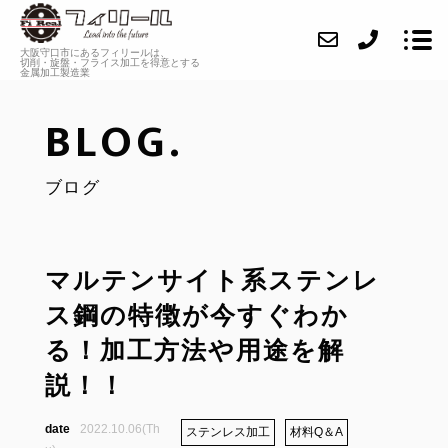
大阪守口市にあるフィリールは、
切削・旋盤・フライス加工を
得意とする
金属加工製造業
BLOG.
ABOUT
ブログ
SERVICE
CASE
INFORMATION
マルテンサイト系ステンレ
ス鋼の特徴が今すぐわか
FAQ
る！加工方法や用途を解
BLOG
説！！
CONTACT
2022.10.06(Th
ステンレス加工
材料Q＆A
RECRUIT